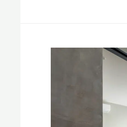
Test
Post
6